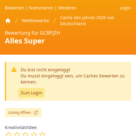
Bewerten
|
Nominieren
|
Weiteres
Login
Cache des Jahres 2026 von
Wettbewerbe
Deutschland
Home
Bewertung für GCBPJZH
Alles Super
Du bist nicht eingeloggt
Du musst eingeloggt sein, um Caches bewerten zu
können.
Zum Login
Listing öffnen
Kreativität/Idee: