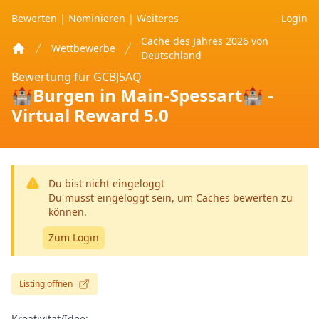
Bewerten
|
Nominieren
|
Weiteres
Login
Cache des Jahres 2026 von
Wettbewerbe
Deutschland
Home
Bewertung für GCBJ5AQ
🏰Burgen in Main-Spessart🏰 -
Virtual Reward 5.0
Du bist nicht eingeloggt
Du musst eingeloggt sein, um Caches bewerten zu
können.
Zum Login
Listing öffnen
Kreativität/Idee: