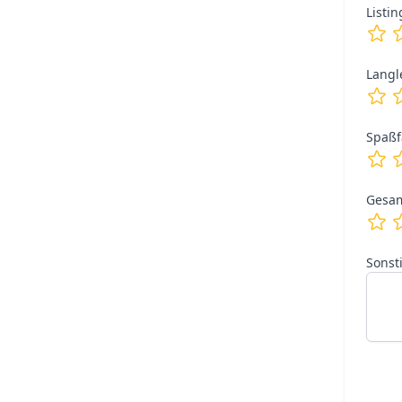
Listin
Langl
Spaßf
Gesam
Sonst