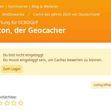
ten
|
Nominieren
|
Blog &
Weiteres
Wettbewerbe
Cache des Jahres 2026 von Deutschland
tung für GCBDGVP
on, der Geocacher
Du bist nicht eingeloggt
Du musst eingeloggt sein, um Caches bewerten zu können.
Zum Login
Listing öffne
vität/Idee: