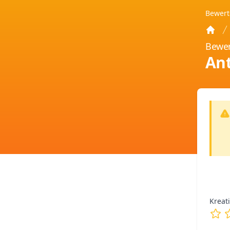
Bewer
Home
Bewer
Ant
Kreati