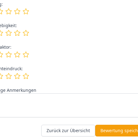
g:
ebigkeit:
aktor:
teindruck:
ige Anmerkungen
Zurück zur Übersicht
Bewertung speic