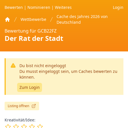
Bewerten
|
Nominieren
|
Weiteres
Login
Cache des Jahres 2026 von
Wettbewerbe
Deutschland
Home
Bewertung für GCB22FZ
Der Rat der Stadt
Du bist nicht eingeloggt
Du musst eingeloggt sein, um Caches bewerten zu
können.
Zum Login
Listing öffnen
Kreativität/Idee: